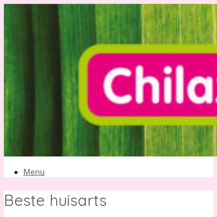
Ga
naar
de
inhoud
Menu
Beste huisarts