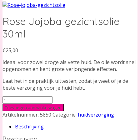
Rose Jojoba gezichtsolie
30ml
€
25,00
Ideaal voor zowel droge als vette huid. De olie wordt snel
opgenomen en kent grote verjongende effecten.
Laat het in de praktijk uittesten, zodat je weet of je de
beste verzorging voor je huid hebt.
Rose
Jojoba
Toevoegen aan winkelwagen
gezichtsolie
Artikelnummer:
5850
Categorie:
huidverzorging
30ml
Beschrijving
aantal
Beschrijving